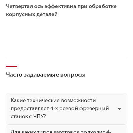
Четвертая ось эффективна при обработке
корпусных деталей
Часто задаваемые вопросы
Какие технические возможности
предоставляет 4-х осевой фрезерный
станок с ЧПУ?
4-х осевой фрезерный станок с ЧПУ
Для каких типов заготовок подходит 4-