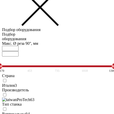
Подбор оборудования
Подбор
оборудования
Макс. Ø реза 90°, мм
170
453
735
1018
130
Страна
Италия
3
Производитель
ProTech
63
Тип станка
Вертикальный
4