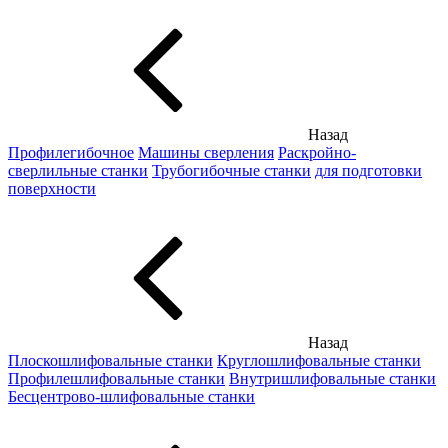
Назад
Профилегибочное
Машины сверления
Раскройно-
сверлильные станки
Трубогибочные станки
для подготовки
поверхности
Назад
Плоскошлифовальные станки
Круглошлифовальные станки
Профилешлифовальные станки
Внутришлифовальные станки
Бесцентрово-шлифовальные станки