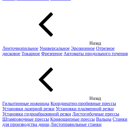
Назад
Ленточнопильное
Универсальное
Эрозионное
Отрезное
дисковое
Токарное
Фрезерное
Автоматы продольного точения
Назад
Гильотинные ножницы
Координатно-пробивные прессы
Установки лазерной резки
Установки плазменной резки
Установки гидроабразивной резки
Листогибочные прессы
Штамповочные прессы
Кривошипные прессы
Вальцы
Станки
для производства днищ
Листоправильные станки