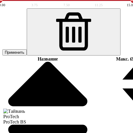
0.00
3.75
7.50
11.25
15.
Применить
Название
Макс. Ø
ProTech
ProTech BS