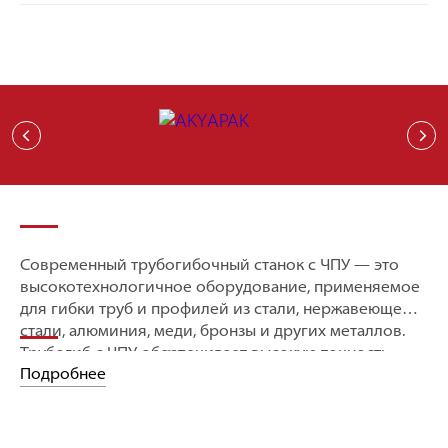
Современный трубогибочный станок с ЧПУ — это
высокотехнологичное оборудование, применяемое
для гибки труб и профилей из стали, нержавеющей
стали, алюминия, меди, бронзы и других металлов.
Трубогиб с ЧПУ обеспечивает высокую точность,
Что такое трубогибочный станок с
Подробнее
повторяемость и возможность обработки сложных
ЧПУ — виды и особенности
пространственных форм. Там, где производство
требует автоматизации, 3D-моделирования и
Это оборудование, в котором процесс гибки
стабильного качества, автоматические