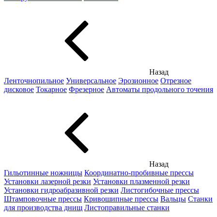
Назад
Ленточнопильное
Универсальное
Эрозионное
Отрезное
дисковое
Токарное
Фрезерное
Автоматы продольного точения
Назад
Гильотинные ножницы
Координатно-пробивные прессы
Установки лазерной резки
Установки плазменной резки
Установки гидроабразивной резки
Листогибочные прессы
Штамповочные прессы
Кривошипные прессы
Вальцы
Станки
для производства днищ
Листоправильные станки