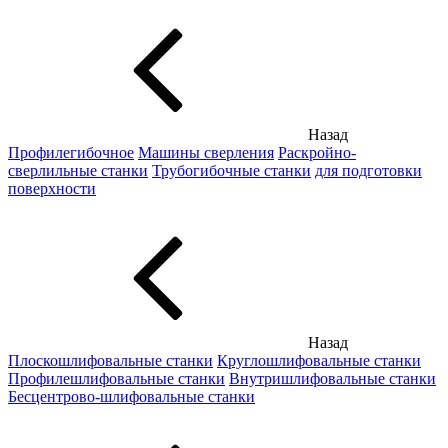
Назад
Профилегибочное
Машины сверления
Раскройно-
сверлильные станки
Трубогибочные станки
для подготовки
поверхности
Назад
Плоскошлифовальные станки
Круглошлифовальные станки
Профилешлифовальные станки
Внутришлифовальные станки
Бесцентрово-шлифовальные станки