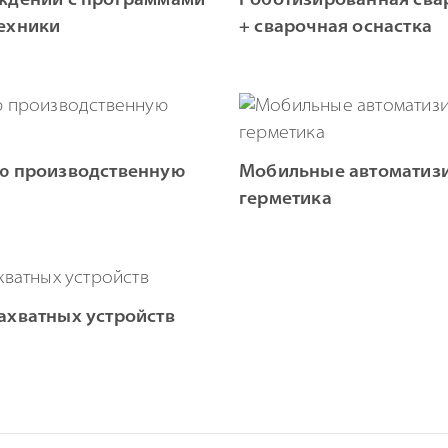
ждений с программами
Роботизированная свар
ехники
+ сварочная оснастка
ую производственную
Мобильные автоматизи
герметика
хватных устройств