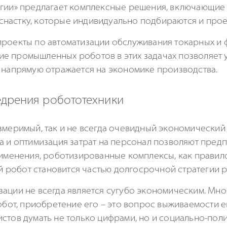
логии» предлагает комплексные решения, включающи
настку, которые индивидуально подбираются и прое
проекты по автоматизации обслуживания токарных и 
е промышленных роботов в этих задачах позволяет 
о напрямую отражается на экономике производства.
едрения робототехники
змеримый, так и не всегда очевидный экономический
а и оптимизация затрат на персонал позволяют пред
именения, роботизированные комплексы, как правило,
робот становится частью долгосрочной стратегии ра
зации не всегда является сугубо экономическим. Мн
обот, приобретение его – это вопрос выживаемости ег
истов думать не только цифрами, но и социально-пол