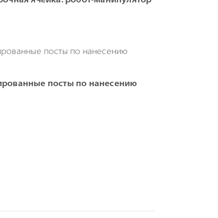
очная ячейка: робот-манипулятор
рованные посты по нанесению