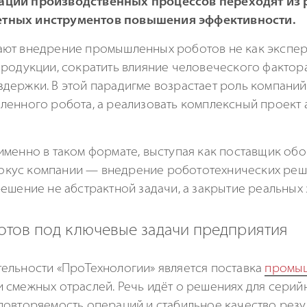
зации производственных процессов переходят из
етных инструментов повышения эффективности.
ют внедрение промышленных роботов не как экспери
родукции, сократить влияние человеческого фактора
держки. В этой парадигме возрастает роль компани
ленного робота, а реализовать комплексный проект 
именно в таком формате, выступая как поставщик об
кус компании — внедрение робототехнических реш
ешение не абстрактной задачи, а закрытие реальных 
тов под ключевые задачи предприятия
ельности «ПроТехнологии» является поставка
промыш
 смежных отраслей. Речь идёт о решениях для серий
повторяемость операций и стабильное качество резул