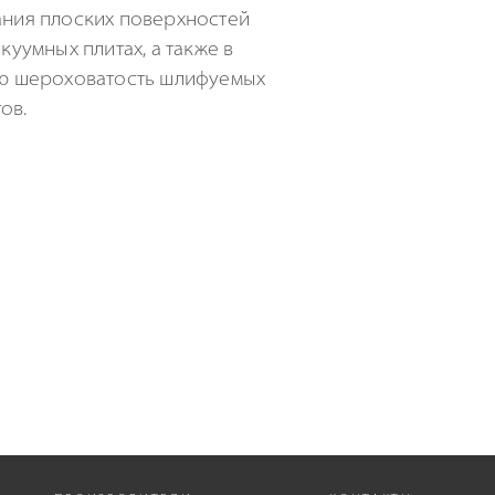
ния плоских поверхностей
куумных плитах, а также в
ую шероховатость шлифуемых
ов.