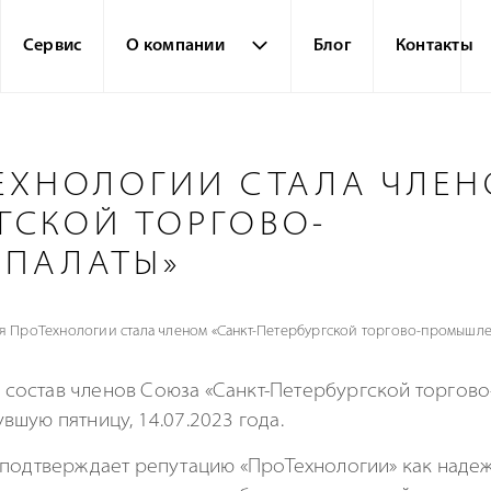
Сервис
О компании
Блог
Контакты
ЕХНОЛОГИИ СТАЛА ЧЛЕ
РГСКОЙ ТОРГОВО-
ПАЛАТЫ»
я ПроТехнологии стала членом «Санкт-Петербургской торгово-промышле
 состав членов Союза «
Санкт-Петербургской
торгов
увшую пятницу,
14.07.2023
года.
 подтверждает репутацию «ПроТехнологии» как надеж