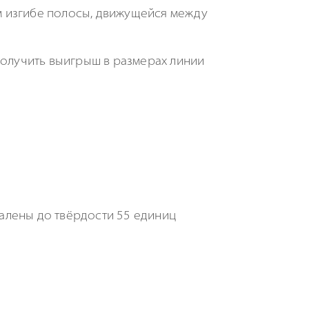
м изгибе полосы, движущейся между
получить выигрыш в размерах линии
калены до твёрдости 55 единиц