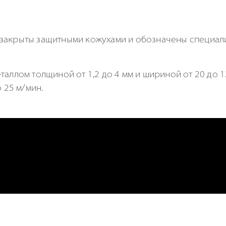
ы закрыты защитными кожухами и обозначены специ
таллом толщиной от 1,2 до 4 мм и шириной от 20 до 
 25 м/мин.