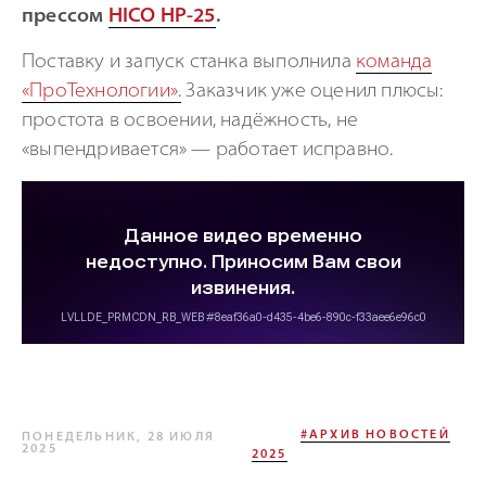
прессом
HICO HP-25
.
Поставку и запуск станка выполнила
команда
«ПроТехнологии»
.
Заказчик уже оценил плюсы:
простота в освоении, надёжность, не
«выпендривается» — работает исправно.
#АРХИВ НОВОСТЕЙ
ПОНЕДЕЛЬНИК, 28 ИЮЛЯ
2025
2025