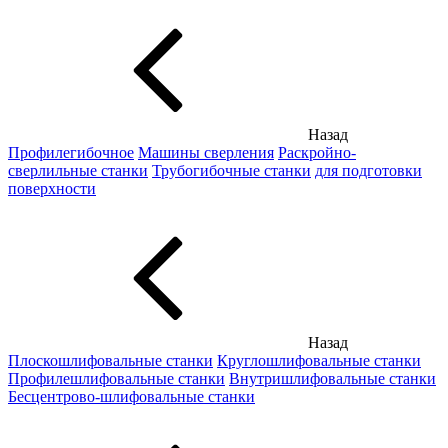
Назад
Профилегибочное
Машины сверления
Раскройно-
сверлильные станки
Трубогибочные станки
для подготовки
поверхности
Назад
Плоскошлифовальные станки
Круглошлифовальные станки
Профилешлифовальные станки
Внутришлифовальные станки
Бесцентрово-шлифовальные станки