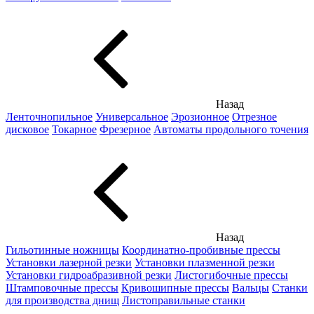
Назад
Ленточнопильное
Универсальное
Эрозионное
Отрезное
дисковое
Токарное
Фрезерное
Автоматы продольного точения
Назад
Гильотинные ножницы
Координатно-пробивные прессы
Установки лазерной резки
Установки плазменной резки
Установки гидроабразивной резки
Листогибочные прессы
Штамповочные прессы
Кривошипные прессы
Вальцы
Станки
для производства днищ
Листоправильные станки