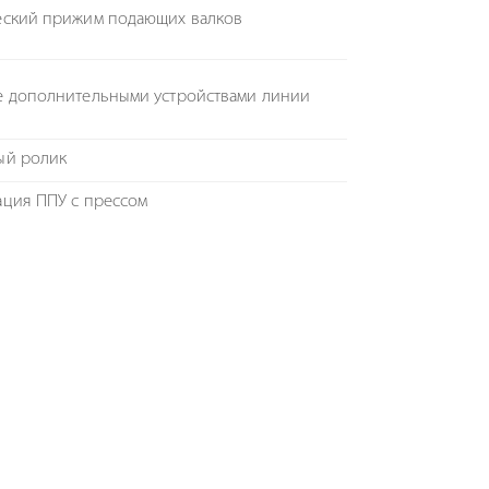
еский прижим подающих валков
е дополнительными устройствами линии
ый ролик
ация ППУ с прессом