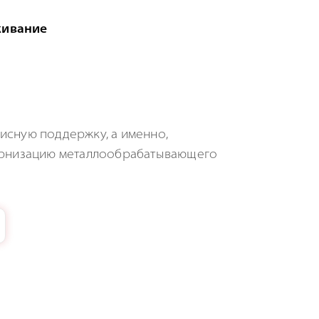
живание
исную поддержку, а именно,
дернизацию металлообрабатывающего