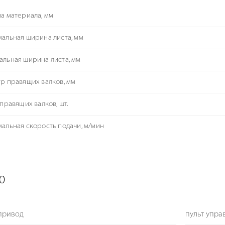
а материала, мм
альная ширина листа, мм
льная ширина листа, мм
р правящих валков, мм
 правящих валков, шт.
альная скорость подачи, м/мин
0
привод
пульт упра