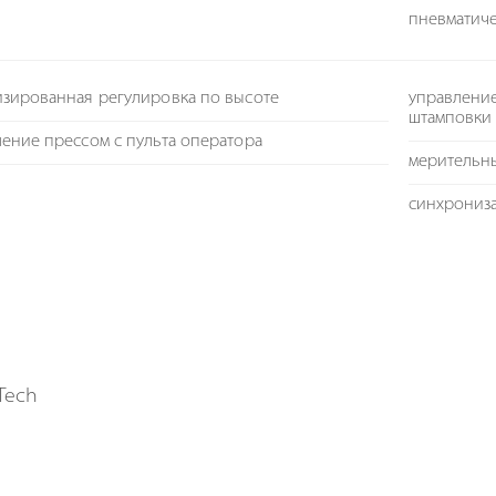
пневматич
изированная регулировка по высоте
управлени
штамповки
ение прессом с пульта оператора
мерительн
синхрониз