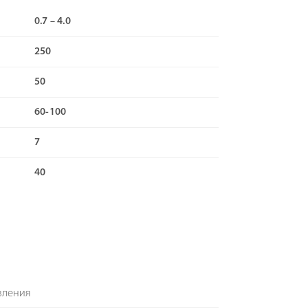
0.7 – 4.0
250
50
60-100
7
40
вления