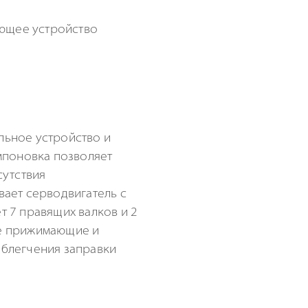
льное устройство и
мпоновка позволяет
сутствия
вает серводвигатель с
 7 правящих валков и 2
ые прижимающие и
 облегчения заправки