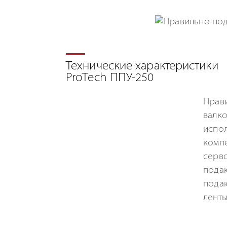
Технические характеристики
ProTech ППУ-250
Прави
валко
испол
компе
серво
пода
подаю
ленты