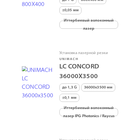
±0,05 мм
Иттербиевый волоконный
лазер
Установка лазерной резки
UNIMACH
LC CONCORD
36000Х3500
до 1,3 G
36000х3500 мм
±0,1 мм
Иттербиевый волоконный
лазер IPG Photonics / Raycus