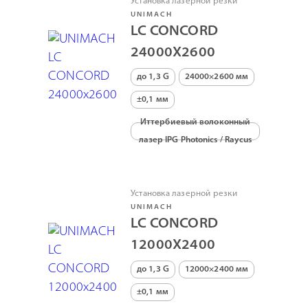
Установка лазерной резки
UNIMACH
LC CONCORD
24000Х2600
до 1,3 G
24000×2600 мм
±0,1 мм
Иттербиевый волоконный
лазер IPG Photonics / Raycus
Установка лазерной резки
UNIMACH
LC CONCORD
12000Х2400
до 1,3 G
12000×2400 мм
±0,1 мм