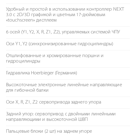
Удобный и простой в использовании контроллер NEXT
3.0 c 2D/3D графикой и цветным 17-дюймовым
«touchscreen» дисплеем
6 осей (Y1, Y2, X, R, Z1, Z2), управляемых системой ЧПУ
Оси Y1, Y2 (синхронизированные гидроцилиндры)
Отшлифованные и хромированные поршни и
гидроцилиндры
Гидравлика Hoerbieger (Германия)
Высокоточные электронные линейные направляющие
для гибочной балки
Оси X, R, Z1, Z2 сервопривода заднего упора
Задний упор: сервопривод с двойными линейными
направляющими и высокоточной ШВП
Пальцевые блоки (2 шт) на заднем упоре