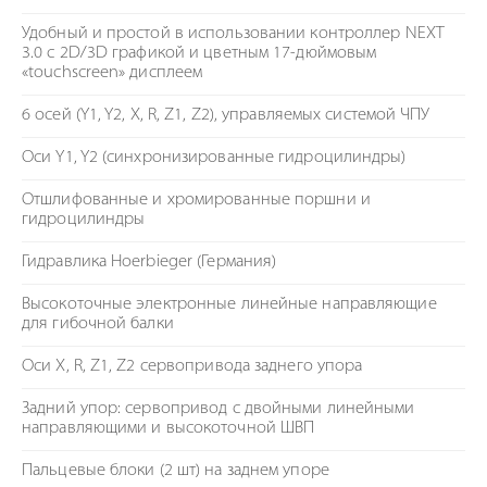
Удобный и простой в использовании контроллер NEXT
3.0 c 2D/3D графикой и цветным 17-дюймовым
«touchscreen» дисплеем
6 осей (Y1, Y2, X, R, Z1, Z2), управляемых системой ЧПУ
Оси Y1, Y2 (синхронизированные гидроцилиндры)
Отшлифованные и хромированные поршни и
гидроцилиндры
Гидравлика Hoerbieger (Германия)
Высокоточные электронные линейные направляющие
для гибочной балки
Оси X, R, Z1, Z2 сервопривода заднего упора
Задний упор: сервопривод с двойными линейными
направляющими и высокоточной ШВП
Пальцевые блоки (2 шт) на заднем упоре