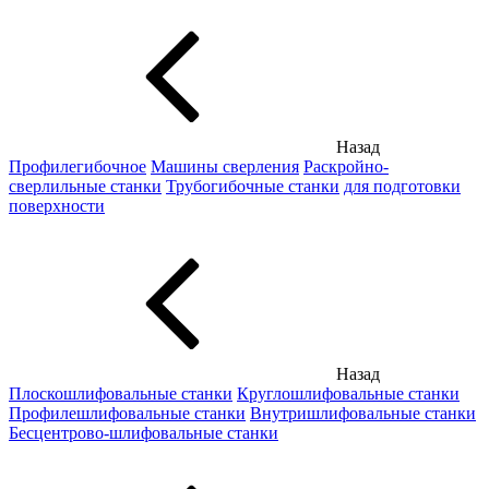
Назад
Профилегибочное
Машины сверления
Раскройно-
сверлильные станки
Трубогибочные станки
для подготовки
поверхности
Назад
Плоскошлифовальные станки
Круглошлифовальные станки
Профилешлифовальные станки
Внутришлифовальные станки
Бесцентрово-шлифовальные станки