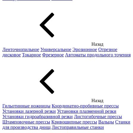
Назад
Ленточнопильное
Универсальное
Эрозионное
Отрезное
дисковое
Токарное
Фрезерное
Автоматы продольного точения
Назад
Гильотинные ножницы
Координатно-пробивные прессы
Установки лазерной резки
Установки плазменной резки
Установки гидроабразивной резки
Листогибочные прессы
Штамповочные прессы
Кривошипные прессы
Вальцы
Станки
для производства днищ
Листоправильные станки