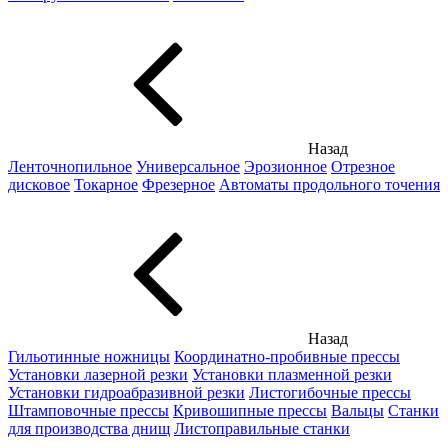
Назад
Ленточнопильное
Универсальное
Эрозионное
Отрезное
дисковое
Токарное
Фрезерное
Автоматы продольного точения
Назад
Гильотинные ножницы
Координатно-пробивные прессы
Установки лазерной резки
Установки плазменной резки
Установки гидроабразивной резки
Листогибочные прессы
Штамповочные прессы
Кривошипные прессы
Вальцы
Станки
для производства днищ
Листоправильные станки