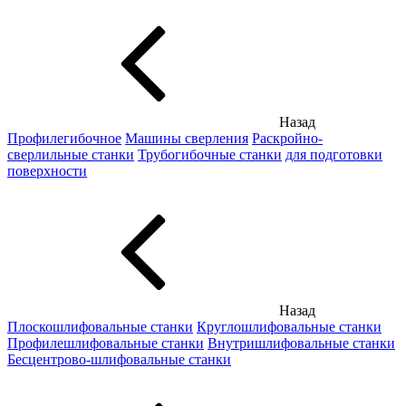
Назад
Профилегибочное
Машины сверления
Раскройно-
сверлильные станки
Трубогибочные станки
для подготовки
поверхности
Назад
Плоскошлифовальные станки
Круглошлифовальные станки
Профилешлифовальные станки
Внутришлифовальные станки
Бесцентрово-шлифовальные станки