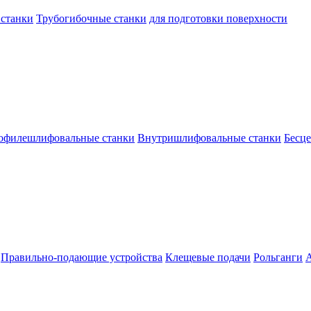
 станки
Трубогибочные станки
для подготовки поверхности
офилешлифовальные станки
Внутришлифовальные станки
Бесц
Правильно-подающие устройства
Клещевые подачи
Рольганги