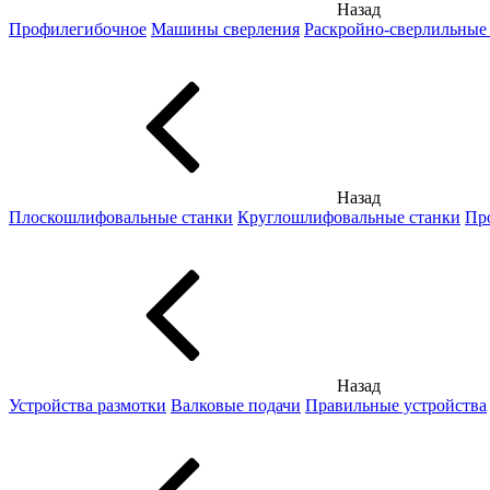
Назад
Профилегибочное
Машины сверления
Раскройно-сверлильные
Назад
Плоскошлифовальные станки
Круглошлифовальные станки
Пр
Назад
Устройства размотки
Валковые подачи
Правильные устройства