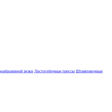
роабразивной резки
Листогибочные прессы
Штамповочные