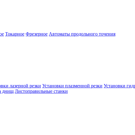
ое
Токарное
Фрезерное
Автоматы продольного точения
овки лазерной резки
Установки плазменной резки
Установки гид
а днищ
Листоправильные станки