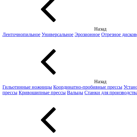
Назад
Ленточнопильное
Универсальное
Эрозионное
Отрезное дисков
Назад
Гильотинные ножницы
Координатно-пробивные прессы
Устан
прессы
Кривошипные прессы
Вальцы
Станки для производств