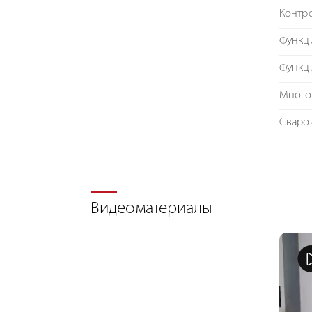
Контро
Функци
Функци
Много
Сваро
Видеоматериалы