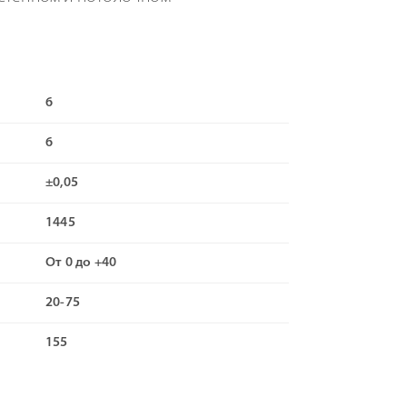
6
6
±0,05
1445
От 0 до +40
20-75
155