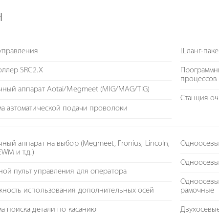
H
 управления
Шланг-паке
оллер SRC2.X
Программны
процессов
чный аппарат Aotai/Megmeet (MIG/MAG/TIG)
Станция о
ма автоматической подачи проволоки
ный аппарат на выбор (Megmeet, Fronius, Lincoln,
Одноосевы
EWM и т.д.)
Одноосевы
ной пульт управления для оператора
Одноосевы
жность использования дополнительных осей
рамочные
а поиска детали по касанию
Двухосевы