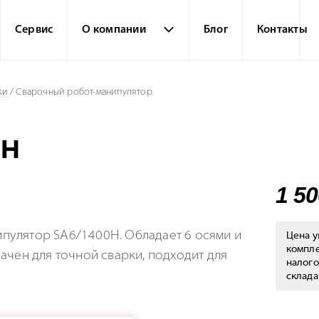
Сервис
О компании
Блог
Контакты
ки
/
Сварочный робот-манипулятор
0H
1 5
пулятор SA6/1400H. Обладает 6 осями и
Цена у
компле
ачен для точной сварки, подходит для
налого
склада