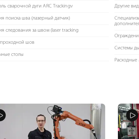
ль сварочной дуги ARC Trackingv
Другие ви
я поиска шва (лазерный датчик)
Специализи
дополните
я следования за швом (laser tracking
Ограждение
проходной шов
Системы д
чные столы
Расходные 