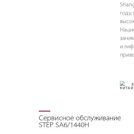
Shang
году,
высо
Нацио
заним
и лиф
прив
Сервисное обслуживание
STEP SA6/1440H