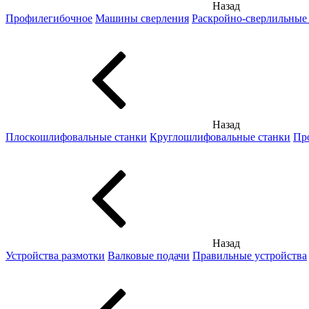
Назад
Профилегибочное
Машины сверления
Раскройно-сверлильные
Назад
Плоскошлифовальные станки
Круглошлифовальные станки
Пр
Назад
Устройства размотки
Валковые подачи
Правильные устройства