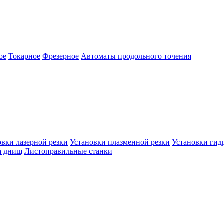
ое
Токарное
Фрезерное
Автоматы продольного точения
овки лазерной резки
Установки плазменной резки
Установки гид
а днищ
Листоправильные станки