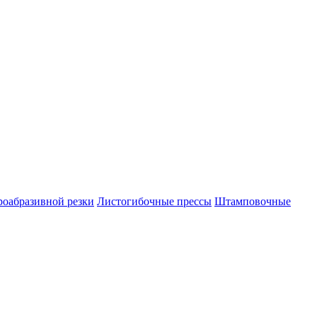
роабразивной резки
Листогибочные прессы
Штамповочные