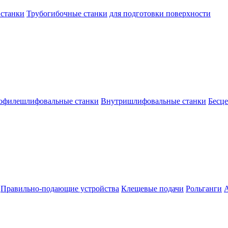
 станки
Трубогибочные станки
для подготовки поверхности
офилешлифовальные станки
Внутришлифовальные станки
Бесц
Правильно-подающие устройства
Клещевые подачи
Рольганги