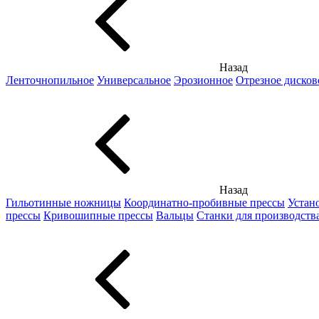
Назад
Ленточнопильное
Универсальное
Эрозионное
Отрезное дисков
Назад
Гильотинные ножницы
Координатно-пробивные прессы
Устан
прессы
Кривошипные прессы
Вальцы
Станки для производств