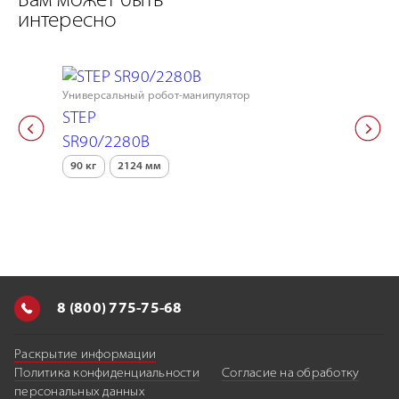
Вам может быть
интересно
Универсальный робот-манипулятор
Универсаль
STEP
STEP
SR90/2280В
SR60/22
90 кг
2124 мм
55 кг
2
8 (800) 775-75-68
Раскрытие информации
Политика конфиденциальности
Согласие на обработку
персональных данных