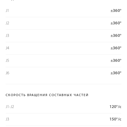
J1
±360°
J2
±360°
J3
±360°
J4
±360°
J5
±360°
J6
±360°
СКОРОСТЬ ВРАЩЕНИЯ СОСТАВНЫХ ЧАСТЕЙ
J1-J2
120°/с
J3
150°/с