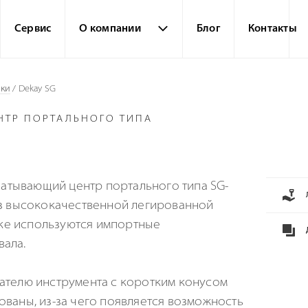
Сервис
О компании
Блог
Контакты
нки
/
Dekay SG
НТР ПОРТАЛЬНОГО ТИПА
0
тывающий центр портального типа SG-
из высококачественной легированной
анке используются импортные
вала.
ателю инструмента с коротким конусом
ваны, из-за чего появляется возможность