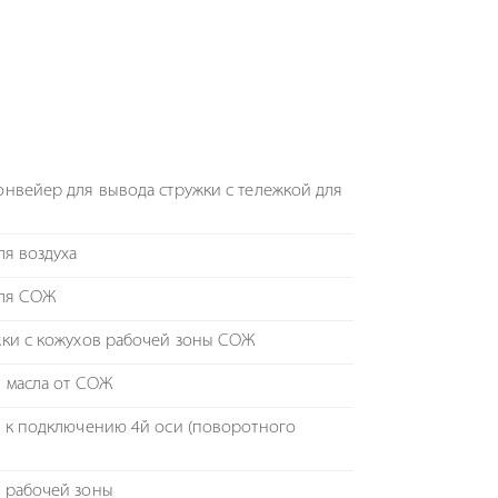
нвейер для вывода стружки с тележкой для
ля воздуха
для СОЖ
ки с кожухов рабочей зоны СОЖ
 масла от СОЖ
 к подключению 4й оси (поворотного
 рабочей зоны