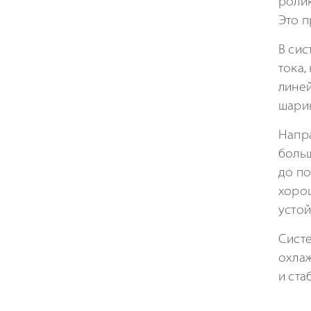
ролик
Это п
В сис
тока,
лине
шарик
Напра
больш
до по
хоро
устой
Сист
охлаж
и ста