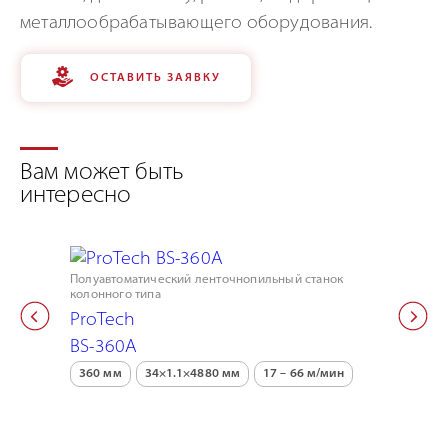
металлообрабатывающего оборудования.
ОСТАВИТЬ ЗАЯВКУ
Вам может быть
интересно
Полуавтоматический ленточнопильный станок
Ручной лен
колонного типа
ProTech
ProTech
BS-250V
BS-360A
250 мм
360 мм
34×1.1×4880 мм
17 – 66 м/мин