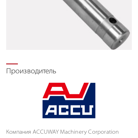
Вал
Га
Производитель
Компания ACCUWAY Machinery Corporation