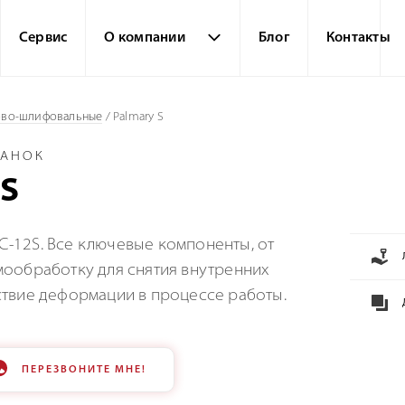
Сервис
О компании
Блог
Контакты
ово-шлифовальные
/
Palmary S
ТАНОК
2S
-12S. Все ключевые компоненты, от
мообработку для снятия внутренних
ствие деформации в процессе работы.
ПЕРЕЗВОНИТЕ МНЕ!