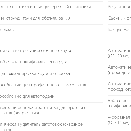
для заготовки и нож для врезной шлифовки
Регулиров
 инструментами для обслуживания
Съемник ф
я лампа
Бак для ма
ой фланец регулировочного круга
Автоматиче
(Ø5~20 мм,
ной фланец шлифовального круга
Автоматиче
(проходно
для балансировки круга и оправка
Автоматиче
особление для профильного шлифования
проходного
особление для автоподачи
Вибрацион
шлифован
 механизм подачи заготовки для врезного
вания (вверх/вниз)
V-образная
(Ø2~14 мм)
лический удалитель заготовок (сквозное
вание)