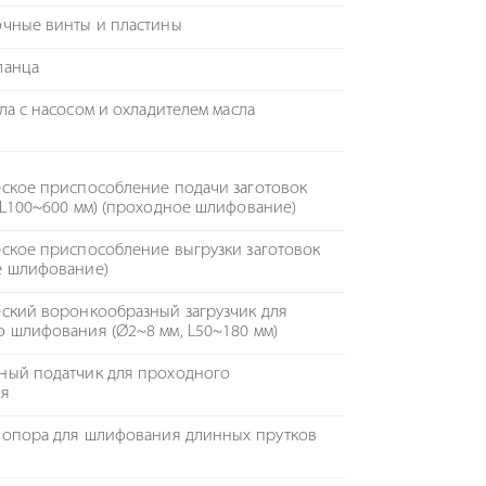
очные винты и пластины
ланца
сла с насосом и охладителем масла
ское приспособление подачи заготовок
 L100~600 мм) (проходное шлифование)
ское приспособление выгрузки заготовок
е шлифование)
ский воронкообразный загрузчик для
 шлифования (Ø2~8 мм, L50~180 мм)
ный податчик для проходного
ия
 опора для шлифования длинных прутков