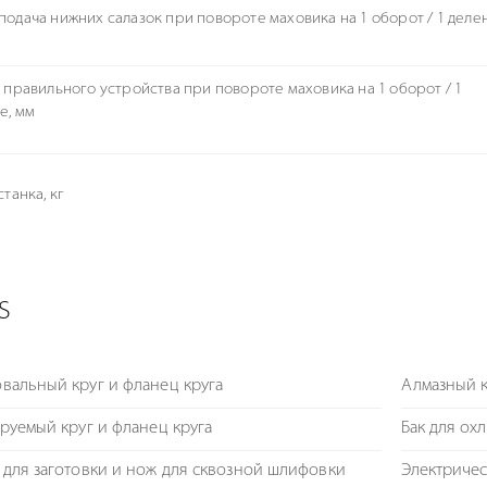
одача нижних салазок при повороте маховика на 1 оборот / 1 деле
 правильного устройства при повороте маховика на 1 оборот / 1
е, мм
танка, кг
S
вальный круг и фланец круга
Алмазный к
руемый круг и фланец круга
Бак для ох
для заготовки и нож для сквозной шлифовки
Электричес