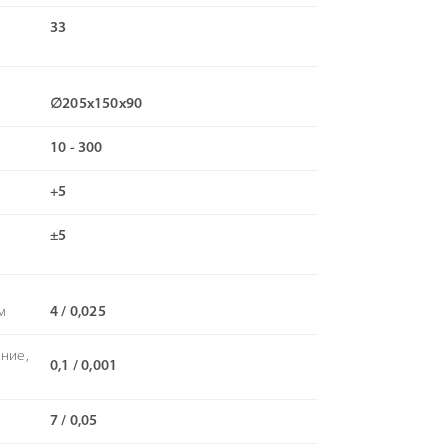
33
∅205х150х90
10 - 300
+5
±5
м
4 / 0,025
ние,
0,1 / 0,001
м
7 / 0,05