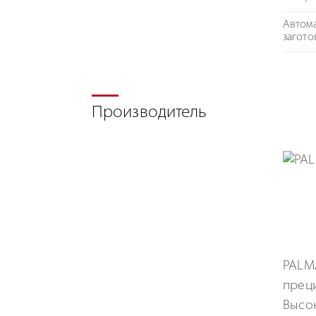
Автома
загото
Производитель
PALM
преци
Высок