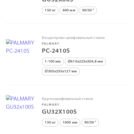
GU32X60S
150 кг
600 мм
90/30 °
Бесцентрово-шлифовальный станок
PALMARY
PC-2410S
1-100 мм
∅610х225х304,8 мм
∅305х255х127 мм
Круглошлифовальный станок
PALMARY
GU32X100S
150 кг
1000 мм
90/30 °