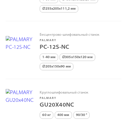
∅255х205х111,2 мм
Бесцентрово-шлифовальный станок
PALMARY
PC-12S-NC
1-40 мм
∅305х150х120 мм
∅205х150х90 мм
Круглошлифовальный станок
PALMARY
GU20X40NC
60 кг
400 мм
90/30 °