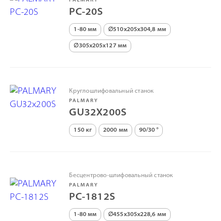
PALMARY
PC-20S
1-80 мм
∅510х205х304,8 мм
∅305х205х127 мм
Круглошлифовальный станок
PALMARY
GU32X200S
150 кг
2000 мм
90/30 °
Бесцентрово-шлифовальный станок
PALMARY
PC-1812S
1-80 мм
∅455х305х228,6 мм