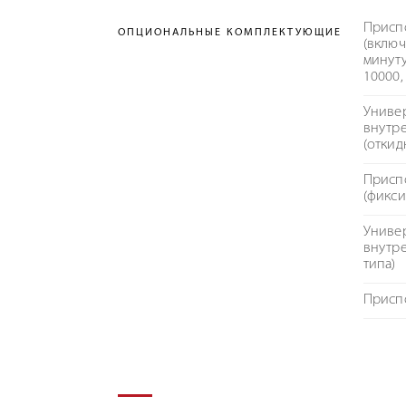
Присп
ОПЦИОНАЛЬНЫЕ КОМПЛЕКТУЮЩИЕ
(вклю
минуту
10000,
Униве
внутр
(откид
Приспо
(фикси
Униве
внутр
типа)
Присп