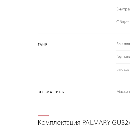
Внутре
Общая 
Бак дл
ТАНК
Гидрав
Бак ох
Масса с
ВЕС МАШИНЫ
Комплектация PALMARY GU32