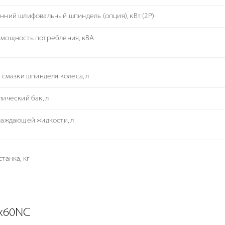
нний шлифовальный шпиндель (опция), кВт (2P)
мощность потребления, кВА
я смазки шпинделя колеса, л
лический бак, л
лаждающей жидкости, л
танка, кг
x60NC