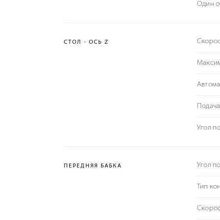
Один о
Скорос
СТОЛ - ОСЬ Z
Максим
Автома
Подача
Угол п
Угол п
ПЕРЕДНЯЯ БАБКА
Тип ко
Скорос