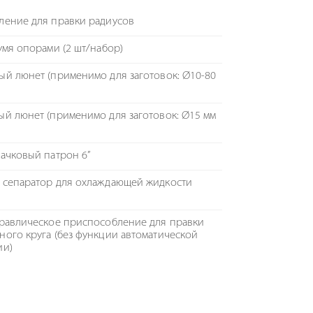
ление для правки радиусов
умя опорами (2 шт/набор)
й люнет (применимо для заготовок: Ø10-80
й люнет (применимо для заготовок: Ø15 мм
ачковый патрон 6”
 сепаратор для охлаждающей жидкости
равлическое приспособление для правки
ого круга (без функции автоматической
ии)