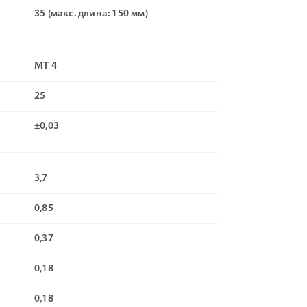
35 (макс. длина: 150 мм)
МТ 4
25
±0,03
3,7
0,85
0,37
0,18
0,18