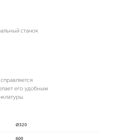
 справляется
елает его удобным
нклатуры.
Ø320
600