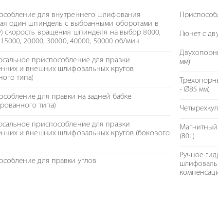
особление для внутреннего шлифования
Приспособ
чая один шпиндель с выбранными оборотами в
) скорость вращения шпинделя на выбор 8000,
Люнет с дв
 15000, 20000, 30000, 40000, 50000 об/мин
Двухопорны
рсальное приспособление для правки
мм)
енних и внешних шлифовальных кругов
ного типа)
Трехопорны
- Ø85 мм)
собление для правки на задней бабке
рованного типа)
Четырехкул
рсальное приспособление для правки
Магнитный
енних и внешних шлифовальных кругов (бокового
(80L)
Ручное гид
особление для правки углов
шлифовальн
компенсац