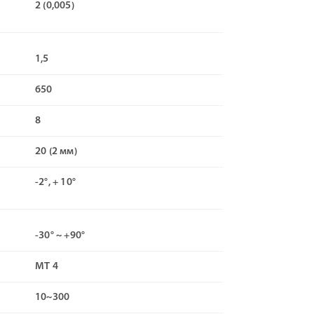
2 (0,005)
1,5
650
8
20 (2 мм)
-2°, + 10°
-30° ~ +90°
МТ 4
10~300