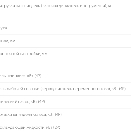
нагрузка на шпиндель (включая держатель инструмента), кг
нуса
ноли, мм
он точной настройки, мм
ель шпинделя, кВт (4P)
ль рабочей головки (серводвигатель переменного тока), кВт (4P)
ический насос, кВт (4P)
смазки шпинделя колеса, кВт (4P)
охлаждающей жидкости, кВт (2P)