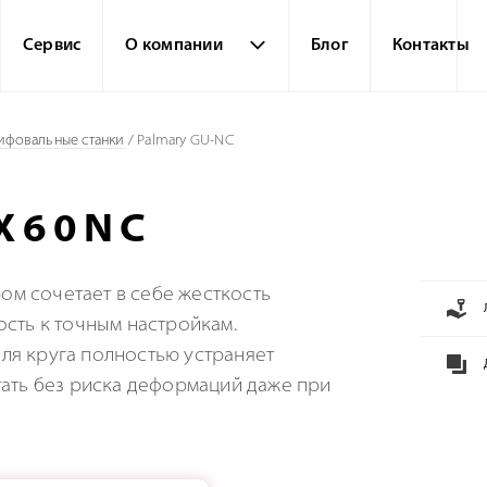
Сервис
О компании
Блог
Контакты
ифовальные станки
/
Palmary GU-NC
X60NC
м сочетает в себе жесткость
сть к точным настройкам.
я круга полностью устраняет
тать без риска деформаций даже при