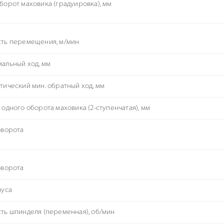
борот маховика (градуировка), мм
ть перемещения, м/мин
альный ход, мм
тический мин. обратный ход, мм
 одного оборота маховика (2-ступенчатая), мм
оворота
оворота
нуса
ть шпинделя (переменная), об/мин