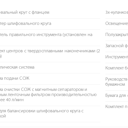
вальный круг с фланцем
3х-кулачко
тер шлифовального круга
Освещение
ель правильного инструмента (установлен на
Полузакрыт
Запасной 
кт центров с твердосплавными наконечниками (2
)
Инструмент
лическая система
Комплект б
ма подачи СОЖ
Руководств
бумажном
а очистки СОЖ с магнитным сепаратором и
ным ленточным фильтром производительностью
Бумага для
ее 40 л/мин
Комплект 
для балансировки шлифовального круга с
кой