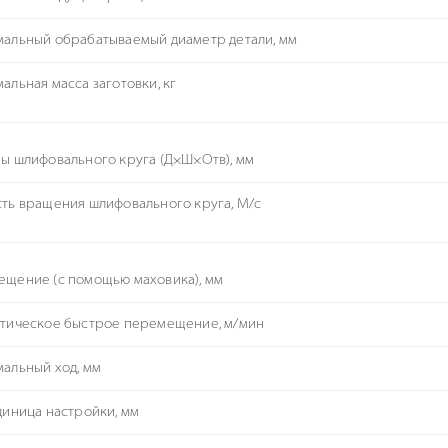
альный обрабатываемый диаметр детали, мм
альная масса заготовки, кг
ы шлифовального круга (Д×Ш×Отв), мм
ть вращения шлифовального круга, М/с
щение (с помощью маховика), мм
тическое быстрое перемещение, м/мин
альный ход, мм
диница настройки, мм