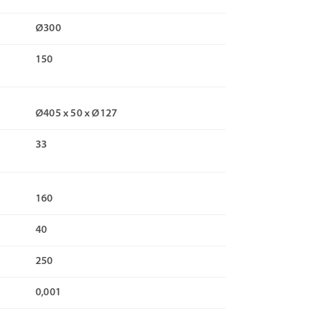
Ø300
150
Ø405 x 50 x Ø127
33
160
40
250
0,001