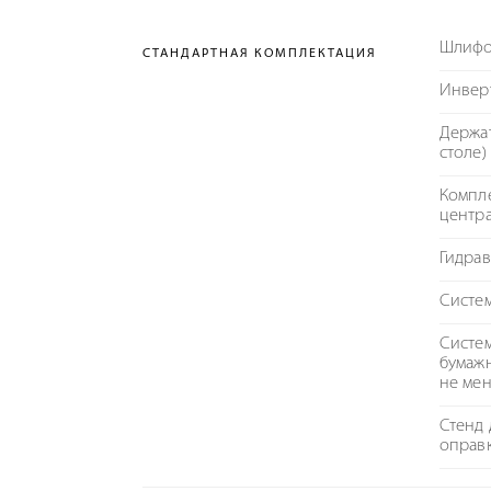
Шлифо
СТАНДАРТНАЯ КОМПЛЕКТАЦИЯ
Инвер
Держат
столе)
Компле
центра
Гидрав
Систе
Систем
бумаж
не мен
Стенд 
оправ