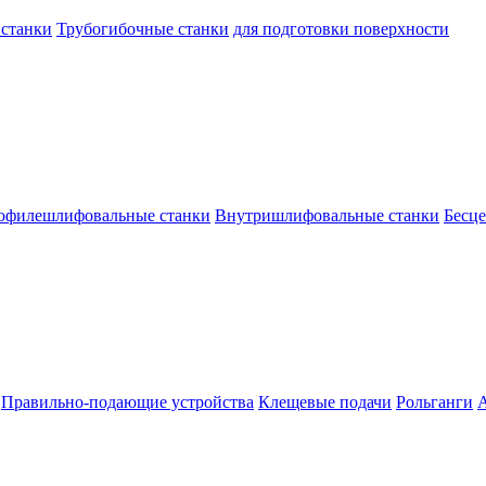
 станки
Трубогибочные станки
для подготовки поверхности
офилешлифовальные станки
Внутришлифовальные станки
Бесц
Правильно-подающие устройства
Клещевые подачи
Рольганги