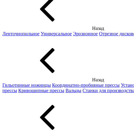
Назад
Ленточнопильное
Универсальное
Эрозионное
Отрезное дисков
Назад
Гильотинные ножницы
Координатно-пробивные прессы
Устан
прессы
Кривошипные прессы
Вальцы
Станки для производств