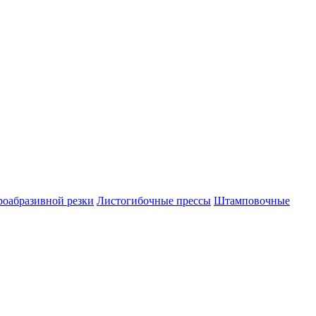
роабразивной резки
Листогибочные прессы
Штамповочные