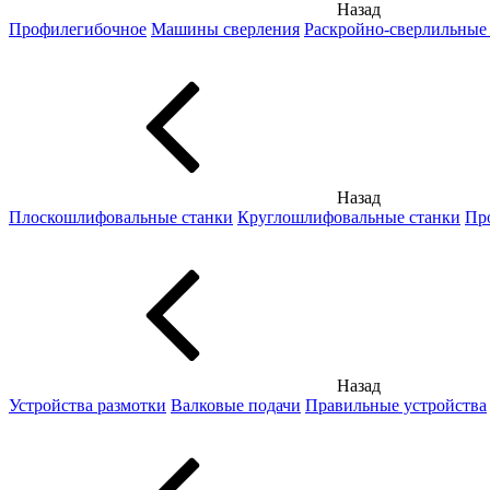
Назад
Профилегибочное
Машины сверления
Раскройно-сверлильные
Назад
Плоскошлифовальные станки
Круглошлифовальные станки
Пр
Назад
Устройства размотки
Валковые подачи
Правильные устройства