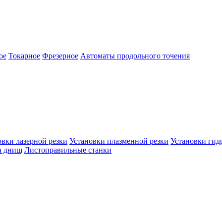
ое
Токарное
Фрезерное
Автоматы продольного точения
овки лазерной резки
Установки плазменной резки
Установки гид
а днищ
Листоправильные станки