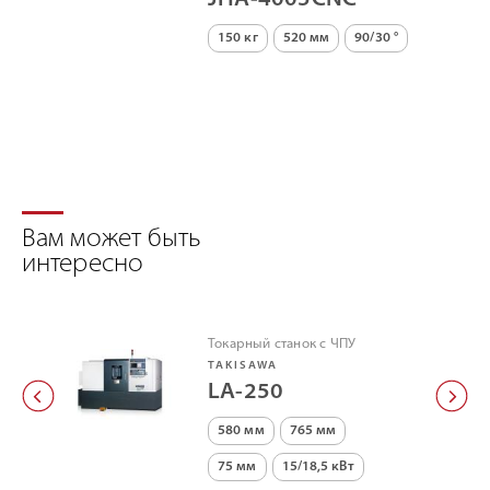
JHA-4005CNC
150 кг
520 мм
90/30 °
Вам может быть
интересно
Токарный станок с ЧПУ
TAKISAWA
LA-250
580 мм
765 мм
75 мм
15/18,5 кВт