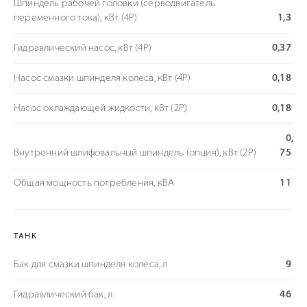
Шпиндель рабочей головки (серводвигатель
переменного тока), кВт (4P)
1,3
Гидравлический насос, кВт (4P)
0,37
Насос смазки шпинделя колеса, кВт (4P)
0,18
Насос охлаждающей жидкости, кВт (2P)
0,18
0,
Внутренний шлифовальный шпиндель (опция), кВт (2P)
75
Общая мощность потребления, кВА
11
ТАНК
Бак для смазки шпинделя колеса, л
9
Гидравлический бак, л
46