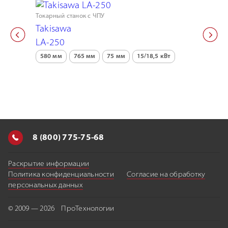
Токарный станок с ЧПУ
Автоматиче
колонного 
Takisawa
ProTech
LA-250
BS-403
580 мм
765 мм
75 мм
15/18,5 кВт
360 мм
8 (800) 775-75-68
Раскрытие информации
Политика конфиденциальности
Согласие на обработку
персональных данных
© 2009 — 2026 ПроТехнологии