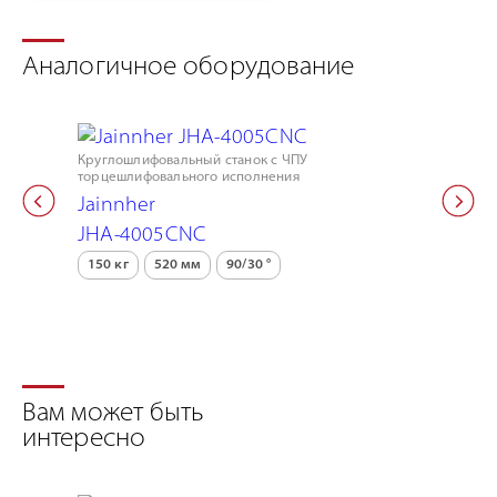
Аналогичное оборудование
Круглошлифовальный станок с ЧПУ
Круглошлиф
торцешлифовального исполнения
торцешлифо
Jainnher
Jainnhe
JHA-4005CNC
JHA-35
150 кг
520 мм
90/30 °
150 кг
Вам может быть
интересно